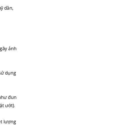
uỹ dần,
 gây ảnh
 sử dụng
 như đun
ặt ướt).
ệt lượng