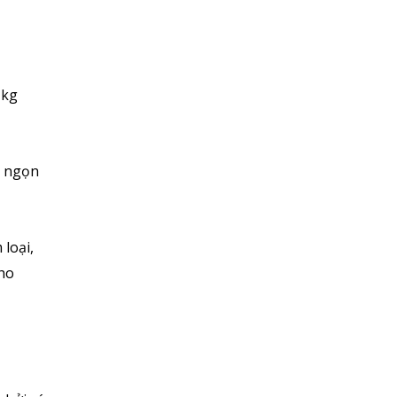
 kg
h ngọn
loại,
cho