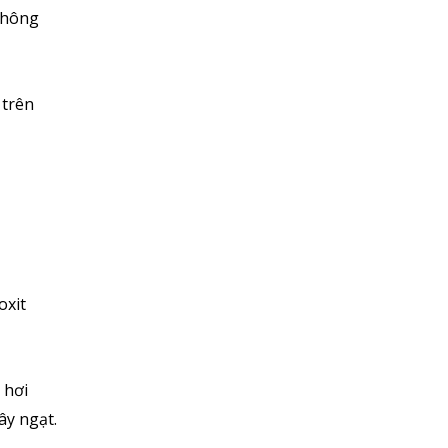
không
 trên
oxit
 hơi
ây ngạt.