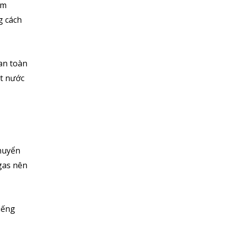
àm
g cách
an toàn
ột nước
chuyển
 gas nên
iếng