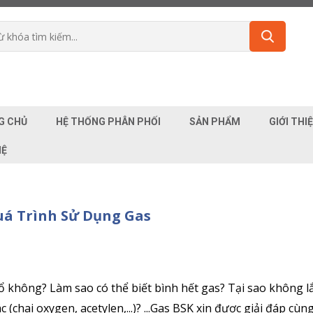
G CHỦ
HỆ THỐNG PHÂN PHỐI
SẢN PHẨM
GIỚI THI
HỆ
uá Trình Sử Dụng Gas
ổ không? Làm sao có thể biết bình hết gas? Tại sao không 
(chai oxygen, acetylen,...)? ...Gas BSK xin được giải đáp cùn