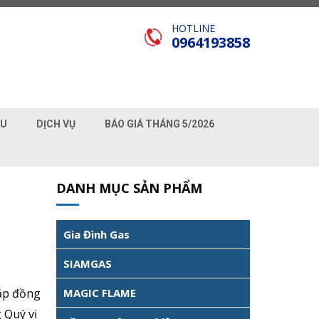
HOTLINE
0964193858
ỆU
DỊCH VỤ
BÁO GIÁ THÁNG 5/2026
DANH MỤC SẢN PHẨM
Gia Đình Gas
SIAMGAS
lắp đồng
MAGIC FLAME
g Quý vị