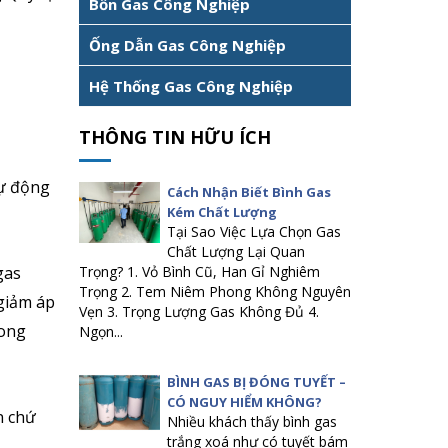
Bồn Gas Công Nghiệp
Ống Dẫn Gas Công Nghiệp
Hệ Thống Gas Công Nghiệp
THÔNG TIN HỮU ÍCH
tự động
Cách Nhận Biết Bình Gas
Kém Chất Lượng
Tại Sao Việc Lựa Chọn Gas
Chất Lượng Lại Quan
gas
Trọng? 1. Vỏ Bình Cũ, Han Gỉ Nghiêm
Trọng 2. Tem Niêm Phong Không Nguyên
 giảm áp
Vẹn 3. Trọng Lượng Gas Không Đủ 4.
rong
Ngọn...
BÌNH GAS BỊ ĐÓNG TUYẾT –
CÓ NGUY HIỂM KHÔNG?
n chứ
Nhiều khách thấy bình gas
trắng xoá như có tuyết bám