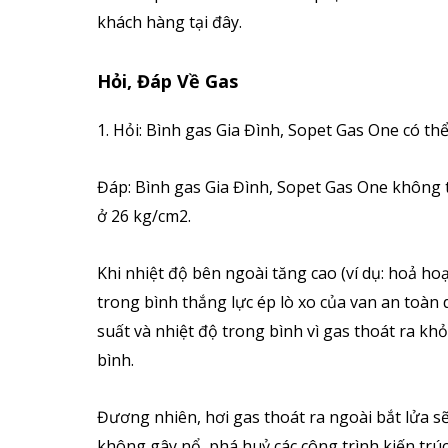
khách hàng tại đây.
Hỏi, Đáp Về Gas
1. Hỏi: Bình gas Gia Đình, Sopet Gas One có t
Đáp: Bình gas Gia Đình, Sopet Gas One không t
ở 26 kg/cm2.
Khi nhiệt độ bên ngoài tăng cao (ví dụ: hoả h
trong bình thắng lực ép lò xo của van an toàn 
suất và nhiệt độ trong bình vì gas thoát ra khỏ
bình.
Đương nhiên, hơi gas thoát ra ngoài bắt lửa s
không gây nổ, phá huỷ các công trình kiến trúc