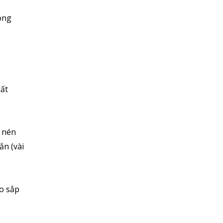
ong
uất
í nén
ắn (vài
o sắp