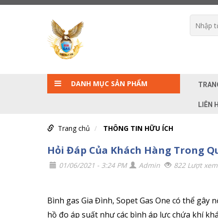
DANH MỤC SẢN PHẨM
TRAN
LIÊN 
Trang chủ
THÔNG TIN HỮU ÍCH
Hỏi Đáp Của Khách Hàng Trong Q
01/06/2021 - 3:24 PM
Admin
822 Lượt xem
Bình gas Gia Đình, Sopet Gas One có thể gây n
hồ đo áp suất như các bình áp lực chứa khí khác 