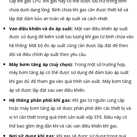
cấp khí gas LPG. Khí gas này có thể được lưu trữ trong bình
chứa dưới dạng lỏng. Bình chứa khí gas cần được thiết kế và
lắp đặt đảm bảo an toàn về áp suất và cách nhiệt.
Van điều khiển và đo áp suất:
Một van điều khiển áp suất
được sử dụng để kiểm soát lưu lượng khí gas từ bình chứa vào
hệ thống. Một bộ đo áp suất cũng cần được lắp đặt để theo
dõi và điều chỉnh áp suất theo yêu cầu.
Máy bơm tăng áp (tuỳ chọn):
Trong một số trường hợp,
máy bơm tăng áp có thể được sử dụng để đảm bảo áp suất
khí gas đủ để tham gia vào quá trình sản xuất. Máy bơm tăng
áp sẽ được lắp đặt sau van điều khiển.
Hệ thống phân phối khí gas:
Khí gas từ nguồn cung cấp
hoặc máy bơm tăng áp sẽ được phân phối đến các thiết bị và
vị trí cần thiết trong quá trình sản xuất xốp EPE. Điều này có
thể bao gồm ống dẫn khí và các van điều khiển khí gas.
Nơi sử dụng khí gas:
Khí gas sẽ được sử dụng trong quá